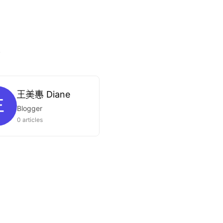
.
王美惠 Diane
王
Blogger
0 articles