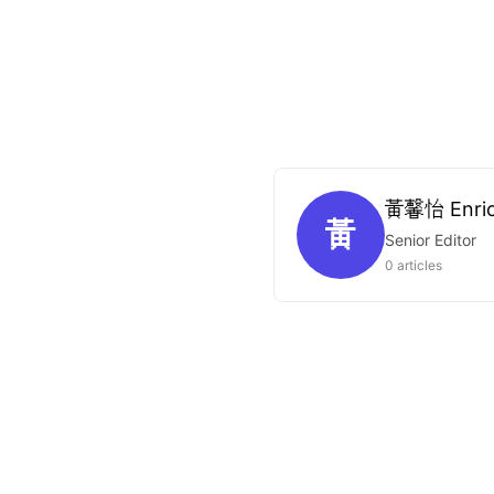
黃馨怡 Enri
黃
Senior Editor
0 articles